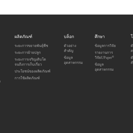
ผลิตภัณฑ์
บล็อก
ศึกษา
โ
ระยะการขยายพันธุ์พืช
ตัวอย่าง
ข้อมูลการวิจัย
ต
สำคัญ
ส
ระยะการย้ายปลูก
รายงานการ
®
ข้อมูล
วิจัยUPuper
ต
ระยะการเจริญเติบโต
อุตสาหกรรม
ส
จนถึงการเก็บเกี่ยว
ข้อมูล
อุตสาหกรรม
ประโยชน์ของผลิตภัณฑ์
การใช้ผลิตภัณฑ์
ง