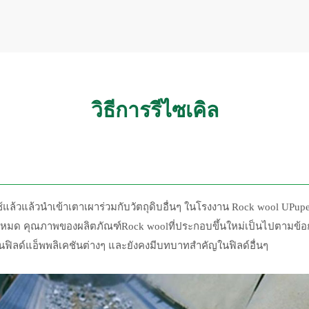
วิธีการรีไซเคิล
ล้วแล้วนำเข้าเตาเผาร่วมกับวัตถุดิบอื่นๆ ในโรงงาน Rock wool UPupe
ทั้งหมด คุณภาพของผลิตภัณฑ์Rock woolที่ประกอบขึ้นใหม่เป็นไปตา
ฟิลด์แอ็พพลิเคชันต่างๆ และยังคงมีบทบาทสำคัญในฟิลด์อื่นๆ